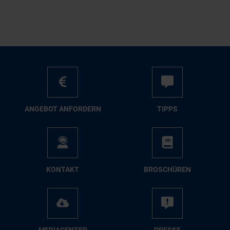
AN­GE­BOT AN­FOR­DERN
TIPPS
KON­TAKT
BRO­SCHÜ­REN