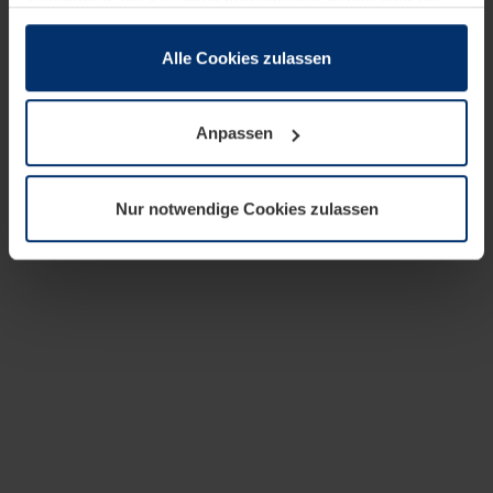
zusammen, die Sie ihnen bereitgestellt haben oder die
sie im Rahmen Ihrer Nutzung der Dienste gesammelt
haben.
Alle Cookies zulassen
Rechtlich können wir Cookies auf Ihrem Gerät speichern,
wenn diese für den Betrieb dieser Seite unbedingt
Anpassen
notwendig sind. Für alle anderen Cookie-Typen benötigen
wir Ihre Erlaubnis. Ihre Einwilligung können Sie jederzeit
in der Cookie-Erläuterung auf der Seite
Nur notwendige Cookies zulassen
Datenschutzerklärung
unserer Website ändern oder
widerrufen.