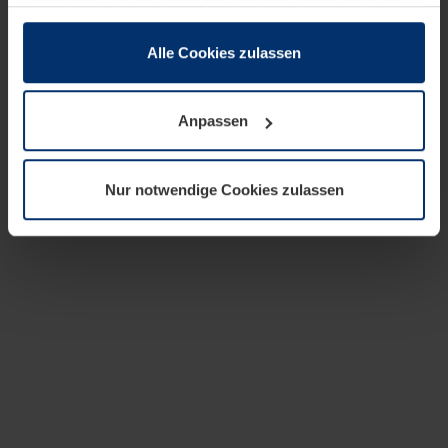
zusammen, die Sie ihnen bereitgestellt haben oder die
sie im Rahmen Ihrer Nutzung der Dienste gesammelt
haben.
Alle Cookies zulassen
Rechtlich können wir Cookies auf Ihrem Gerät speichern,
wenn diese für den Betrieb dieser Seite unbedingt
Anpassen
notwendig sind. Für alle anderen Cookie-Typen benötigen
wir Ihre Erlaubnis. Ihre Einwilligung können Sie jederzeit
in der Cookie-Erläuterung auf der Seite
Nur notwendige Cookies zulassen
Datenschutzerklärung
unserer Website ändern oder
widerrufen.