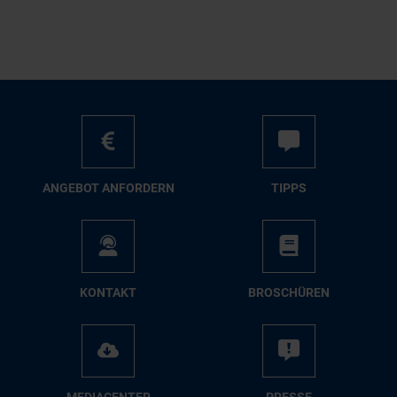
AN­GE­BOT AN­FOR­DERN
TIPPS
KON­TAKT
BRO­SCHÜ­REN