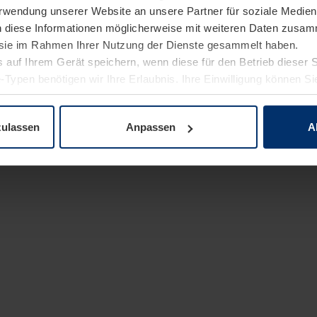
Verwendung unserer Website an unsere Partner für soziale Medi
n diese Informationen möglicherweise mit weiteren Daten zusam
e sie im Rahmen Ihrer Nutzung der Dienste gesammelt haben.
 auf Ihrem Gerät speichern, wenn diese für den Betrieb dieser 
-Typen benötigen wir Ihre Erlaubnis. Ihre Einwilligung können Sie
enschutzerklärung
unserer Website ändern oder widerrufen.
zulassen
Anpassen
A