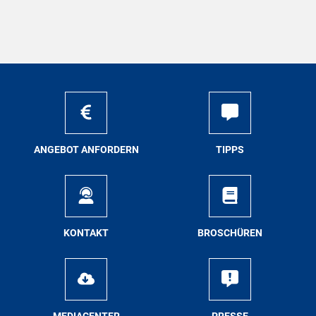
AN­GE­BOT AN­FOR­DERN
TIPPS
KON­TAKT
BRO­SCHÜ­REN