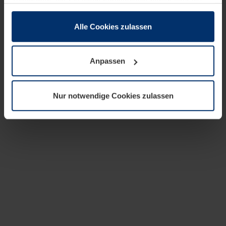
zusammen, die Sie ihnen bereitgestellt haben oder die
sie im Rahmen Ihrer Nutzung der Dienste gesammelt
haben.
Alle Cookies zulassen
Rechtlich können wir Cookies auf Ihrem Gerät speichern,
wenn diese für den Betrieb dieser Seite unbedingt
Anpassen
notwendig sind. Für alle anderen Cookie-Typen benötigen
wir Ihre Erlaubnis. Ihre Einwilligung können Sie jederzeit
in der Cookie-Erläuterung auf der Seite
Nur notwendige Cookies zulassen
Datenschutzerklärung
unserer Website ändern oder
widerrufen.