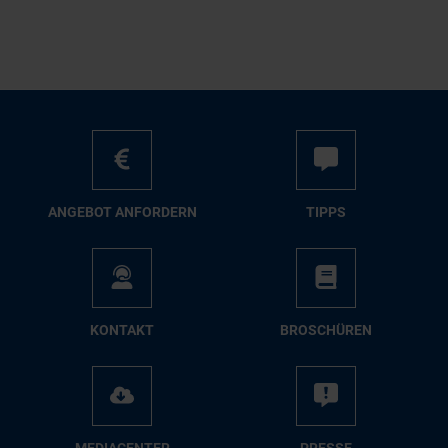
AN­GE­BOT AN­FOR­DERN
TIPPS
KON­TAKT
BRO­SCHÜ­REN