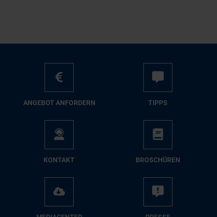
AN­GE­BOT AN­FOR­DERN
TIPPS
KON­TAKT
BRO­SCHÜ­REN