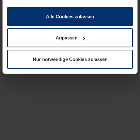
zusammen, die Sie ihnen bereitgestellt haben oder die
sie im Rahmen Ihrer Nutzung der Dienste gesammelt
haben.
Alle Cookies zulassen
Rechtlich können wir Cookies auf Ihrem Gerät speichern,
wenn diese für den Betrieb dieser Seite unbedingt
Anpassen
notwendig sind. Für alle anderen Cookie-Typen benötigen
wir Ihre Erlaubnis. Ihre Einwilligung können Sie jederzeit
in der Cookie-Erläuterung auf der Seite
Nur notwendige Cookies zulassen
Datenschutzerklärung
unserer Website ändern oder
widerrufen.