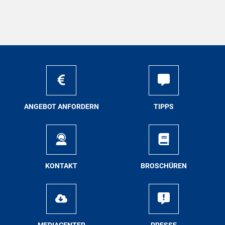
AN­GE­BOT AN­FOR­DERN
TIPPS
KON­TAKT
BRO­SCHÜ­REN