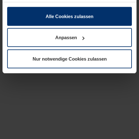
zusammen, die Sie ihnen bereitgestellt haben oder die
sie im Rahmen Ihrer Nutzung der Dienste gesammelt
haben.
Alle Cookies zulassen
Rechtlich können wir Cookies auf Ihrem Gerät speichern,
wenn diese für den Betrieb dieser Seite unbedingt
Anpassen
notwendig sind. Für alle anderen Cookie-Typen benötigen
wir Ihre Erlaubnis. Ihre Einwilligung können Sie jederzeit
in der Cookie-Erläuterung auf der Seite
Nur notwendige Cookies zulassen
Datenschutzerklärung
unserer Website ändern oder
widerrufen.