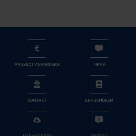
AN­GE­BOT AN­FOR­DERN
TIPPS
KON­TAKT
BRO­SCHÜ­REN