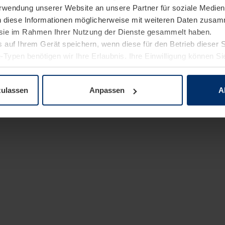
Verwendung unserer Website an unsere Partner für soziale Medi
n diese Informationen möglicherweise mit weiteren Daten zusam
e sie im Rahmen Ihrer Nutzung der Dienste gesammelt haben.
 auf Ihrem Gerät speichern, wenn diese für den Betrieb dieser 
-Typen benötigen wir Ihre Erlaubnis. Ihre Einwilligung können Sie
enschutzerklärung
unserer Website ändern oder widerrufen.
zulassen
Anpassen
A