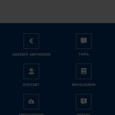
AN­GE­BOT AN­FOR­DERN
TIPPS
KON­TAKT
BRO­SCHÜ­REN