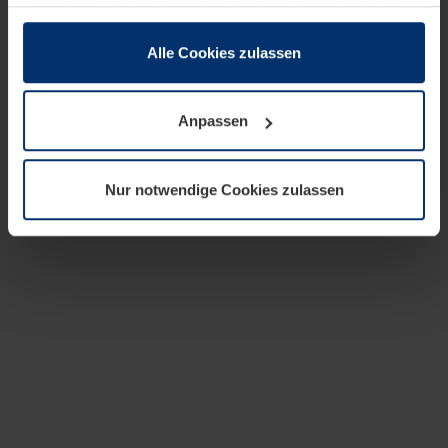
zusammen, die Sie ihnen bereitgestellt haben oder die
sie im Rahmen Ihrer Nutzung der Dienste gesammelt
haben.
Alle Cookies zulassen
Rechtlich können wir Cookies auf Ihrem Gerät speichern,
wenn diese für den Betrieb dieser Seite unbedingt
Anpassen
notwendig sind. Für alle anderen Cookie-Typen benötigen
wir Ihre Erlaubnis. Ihre Einwilligung können Sie jederzeit
in der Cookie-Erläuterung auf der Seite
Nur notwendige Cookies zulassen
Datenschutzerklärung
unserer Website ändern oder
widerrufen.