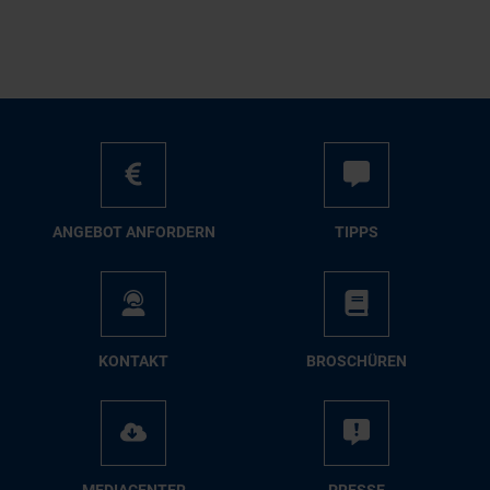
AN­GE­BOT AN­FOR­DERN
TIPPS
KON­TAKT
BRO­SCHÜ­REN