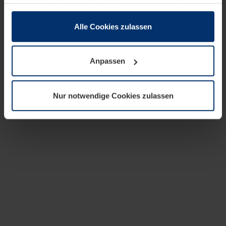
zusammen, die Sie ihnen bereitgestellt haben oder die
sie im Rahmen Ihrer Nutzung der Dienste gesammelt
haben.
Alle Cookies zulassen
Rechtlich können wir Cookies auf Ihrem Gerät speichern,
wenn diese für den Betrieb dieser Seite unbedingt
Anpassen
notwendig sind. Für alle anderen Cookie-Typen benötigen
wir Ihre Erlaubnis. Ihre Einwilligung können Sie jederzeit
in der Cookie-Erläuterung auf der Seite
Nur notwendige Cookies zulassen
Datenschutzerklärung
unserer Website ändern oder
widerrufen.