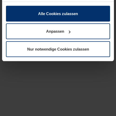
zusammen, die Sie ihnen bereitgestellt haben oder die
sie im Rahmen Ihrer Nutzung der Dienste gesammelt
haben.
Alle Cookies zulassen
Rechtlich können wir Cookies auf Ihrem Gerät speichern,
wenn diese für den Betrieb dieser Seite unbedingt
Anpassen
notwendig sind. Für alle anderen Cookie-Typen benötigen
wir Ihre Erlaubnis. Ihre Einwilligung können Sie jederzeit
in der Cookie-Erläuterung auf der Seite
Nur notwendige Cookies zulassen
Datenschutzerklärung
unserer Website ändern oder
widerrufen.