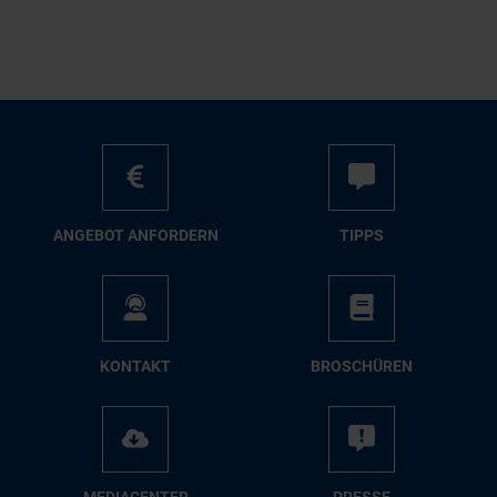
AN­GE­BOT AN­FOR­DERN
TIPPS
KON­TAKT
BRO­SCHÜ­REN