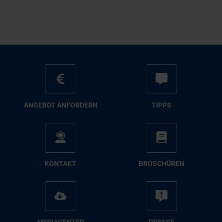
AN­GE­BOT AN­FOR­DERN
TIPPS
KON­TAKT
BRO­SCHÜ­REN