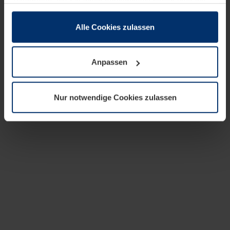
zusammen, die Sie ihnen bereitgestellt haben oder die
sie im Rahmen Ihrer Nutzung der Dienste gesammelt
haben.
Alle Cookies zulassen
Rechtlich können wir Cookies auf Ihrem Gerät speichern,
wenn diese für den Betrieb dieser Seite unbedingt
Anpassen
notwendig sind. Für alle anderen Cookie-Typen benötigen
wir Ihre Erlaubnis. Ihre Einwilligung können Sie jederzeit
in der Cookie-Erläuterung auf der Seite
Nur notwendige Cookies zulassen
Datenschutzerklärung
unserer Website ändern oder
widerrufen.