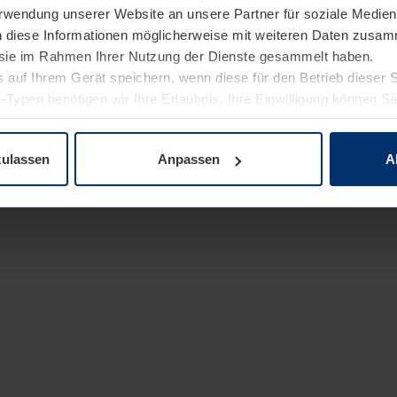
Verwendung unserer Website an unsere Partner für soziale Medi
n diese Informationen möglicherweise mit weiteren Daten zusam
e sie im Rahmen Ihrer Nutzung der Dienste gesammelt haben.
 auf Ihrem Gerät speichern, wenn diese für den Betrieb dieser 
-Typen benötigen wir Ihre Erlaubnis. Ihre Einwilligung können Sie
enschutzerklärung
unserer Website ändern oder widerrufen.
zulassen
Anpassen
A