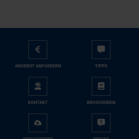
AN­GE­BOT AN­FOR­DERN
TIPPS
KON­TAKT
BRO­SCHÜ­REN