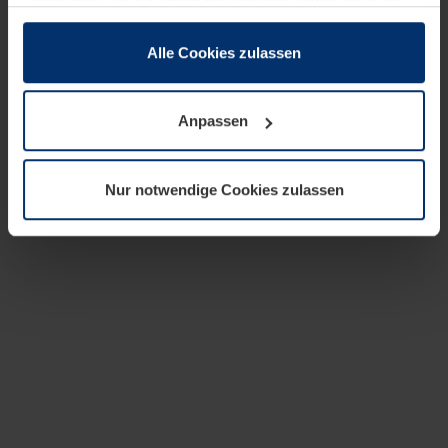
zusammen, die Sie ihnen bereitgestellt haben oder die
sie im Rahmen Ihrer Nutzung der Dienste gesammelt
haben.
Alle Cookies zulassen
Rechtlich können wir Cookies auf Ihrem Gerät speichern,
wenn diese für den Betrieb dieser Seite unbedingt
Anpassen
notwendig sind. Für alle anderen Cookie-Typen benötigen
wir Ihre Erlaubnis. Ihre Einwilligung können Sie jederzeit
in der Cookie-Erläuterung auf der Seite
Nur notwendige Cookies zulassen
Datenschutzerklärung
unserer Website ändern oder
widerrufen.