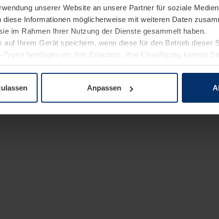
Verwendung unserer Website an unsere Partner für soziale Medi
n diese Informationen möglicherweise mit weiteren Daten zusam
e sie im Rahmen Ihrer Nutzung der Dienste gesammelt haben.
 auf Ihrem Gerät speichern, wenn diese für den Betrieb dieser 
-Typen benötigen wir Ihre Erlaubnis. Ihre Einwilligung können Sie
enschutzerklärung
unserer Website ändern oder widerrufen.
zulassen
Anpassen
A