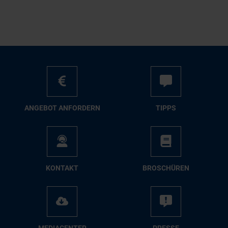
AN­GE­BOT AN­FOR­DERN
TIPPS
KON­TAKT
BRO­SCHÜ­REN