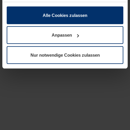
zusammen, die Sie ihnen bereitgestellt haben oder die
sie im Rahmen Ihrer Nutzung der Dienste gesammelt
haben.
Alle Cookies zulassen
Rechtlich können wir Cookies auf Ihrem Gerät speichern,
wenn diese für den Betrieb dieser Seite unbedingt
Anpassen
notwendig sind. Für alle anderen Cookie-Typen benötigen
wir Ihre Erlaubnis. Ihre Einwilligung können Sie jederzeit
in der Cookie-Erläuterung auf der Seite
Nur notwendige Cookies zulassen
Datenschutzerklärung
unserer Website ändern oder
widerrufen.