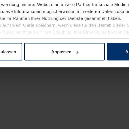
Verwendung unserer Website an unsere Partner für soziale Medi
n diese Informationen möglicherweise mit weiteren Daten zusam
e sie im Rahmen Ihrer Nutzung der Dienste gesammelt haben.
 auf Ihrem Gerät speichern, wenn diese für den Betrieb dieser 
-Typen benötigen wir Ihre Erlaubnis. Ihre Einwilligung können Sie
enschutzerklärung
unserer Website ändern oder widerrufen.
zulassen
Anpassen
A