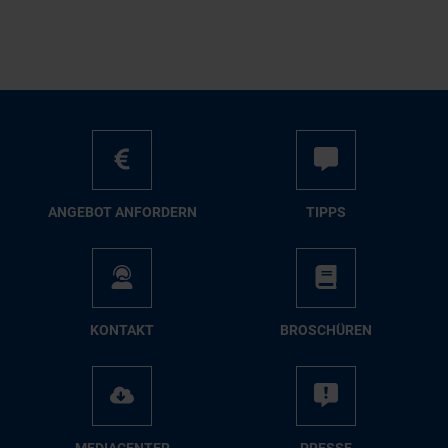
AN­GE­BOT AN­FOR­DERN
TIPPS
KON­TAKT
BRO­SCHÜ­REN