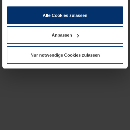
zusammen, die Sie ihnen bereitgestellt haben oder die
sie im Rahmen Ihrer Nutzung der Dienste gesammelt
haben.
Alle Cookies zulassen
Rechtlich können wir Cookies auf Ihrem Gerät speichern,
wenn diese für den Betrieb dieser Seite unbedingt
Anpassen
notwendig sind. Für alle anderen Cookie-Typen benötigen
wir Ihre Erlaubnis. Ihre Einwilligung können Sie jederzeit
in der Cookie-Erläuterung auf der Seite
Nur notwendige Cookies zulassen
Datenschutzerklärung
unserer Website ändern oder
widerrufen.