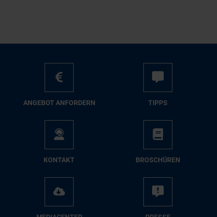
AN­GE­BOT AN­FOR­DERN
TIPPS
KON­TAKT
BRO­SCHÜ­REN