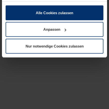
zusammen, die Sie ihnen bereitgestellt haben oder die
sie im Rahmen Ihrer Nutzung der Dienste gesammelt
haben.
Alle Cookies zulassen
Rechtlich können wir Cookies auf Ihrem Gerät speichern,
wenn diese für den Betrieb dieser Seite unbedingt
Anpassen
notwendig sind. Für alle anderen Cookie-Typen benötigen
wir Ihre Erlaubnis. Ihre Einwilligung können Sie jederzeit
in der Cookie-Erläuterung auf der Seite
Nur notwendige Cookies zulassen
Datenschutzerklärung
unserer Website ändern oder
widerrufen.