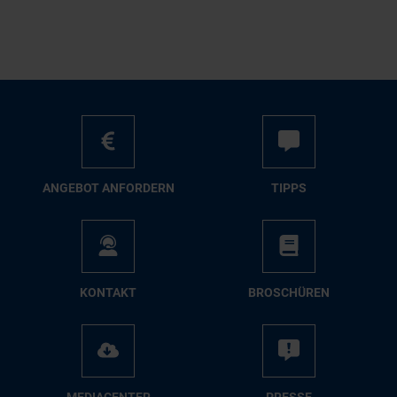
AN­GE­BOT AN­FOR­DERN
TIPPS
KON­TAKT
BRO­SCHÜ­REN