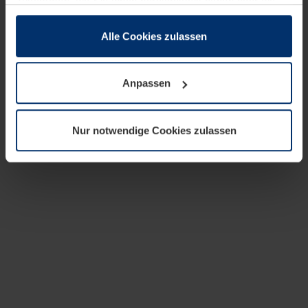
zusammen, die Sie ihnen bereitgestellt haben oder die
sie im Rahmen Ihrer Nutzung der Dienste gesammelt
haben.
Alle Cookies zulassen
Rechtlich können wir Cookies auf Ihrem Gerät speichern,
wenn diese für den Betrieb dieser Seite unbedingt
Anpassen
notwendig sind. Für alle anderen Cookie-Typen benötigen
wir Ihre Erlaubnis. Ihre Einwilligung können Sie jederzeit
in der Cookie-Erläuterung auf der Seite
Nur notwendige Cookies zulassen
Datenschutzerklärung
unserer Website ändern oder
widerrufen.