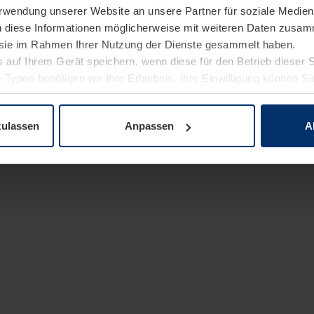
Verwendung unserer Website an unsere Partner für soziale Medi
n diese Informationen möglicherweise mit weiteren Daten zusam
e sie im Rahmen Ihrer Nutzung der Dienste gesammelt haben.
 auf Ihrem Gerät speichern, wenn diese für den Betrieb dieser 
-Typen benötigen wir Ihre Erlaubnis. Ihre Einwilligung können Sie
enschutzerklärung
unserer Website ändern oder widerrufen.
zulassen
Anpassen
A