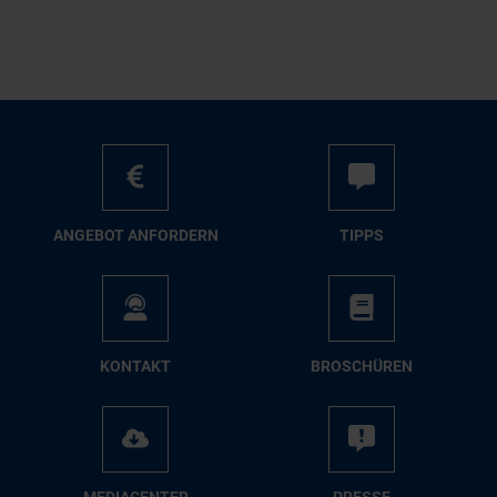
AN­GE­BOT AN­FOR­DERN
TIPPS
KON­TAKT
BRO­SCHÜ­REN