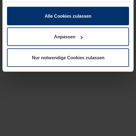
zusammen, die Sie ihnen bereitgestellt haben oder die
sie im Rahmen Ihrer Nutzung der Dienste gesammelt
haben.
Alle Cookies zulassen
Rechtlich können wir Cookies auf Ihrem Gerät speichern,
wenn diese für den Betrieb dieser Seite unbedingt
Anpassen
notwendig sind. Für alle anderen Cookie-Typen benötigen
wir Ihre Erlaubnis. Ihre Einwilligung können Sie jederzeit
in der Cookie-Erläuterung auf der Seite
Nur notwendige Cookies zulassen
Datenschutzerklärung
unserer Website ändern oder
widerrufen.