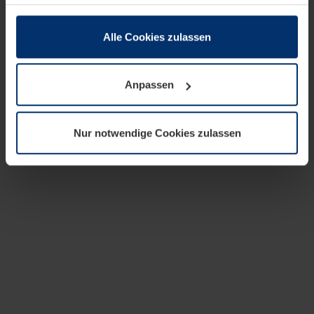
zusammen, die Sie ihnen bereitgestellt haben oder die
sie im Rahmen Ihrer Nutzung der Dienste gesammelt
haben.
Alle Cookies zulassen
Rechtlich können wir Cookies auf Ihrem Gerät speichern,
wenn diese für den Betrieb dieser Seite unbedingt
Anpassen
notwendig sind. Für alle anderen Cookie-Typen benötigen
wir Ihre Erlaubnis. Ihre Einwilligung können Sie jederzeit
in der Cookie-Erläuterung auf der Seite
Nur notwendige Cookies zulassen
Datenschutzerklärung
unserer Website ändern oder
widerrufen.