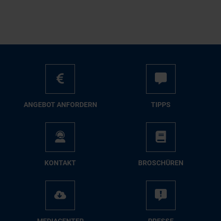
AN­GE­BOT AN­FOR­DERN
TIPPS
KON­TAKT
BRO­SCHÜ­REN