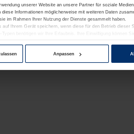
Verwendung unserer Website an unsere Partner für soziale Medi
n diese Informationen möglicherweise mit weiteren Daten zusam
e sie im Rahmen Ihrer Nutzung der Dienste gesammelt haben.
 auf Ihrem Gerät speichern, wenn diese für den Betrieb dieser 
-Typen benötigen wir Ihre Erlaubnis. Ihre Einwilligung können Sie
enschutzerklärung
unserer Website ändern oder widerrufen.
zulassen
Anpassen
A