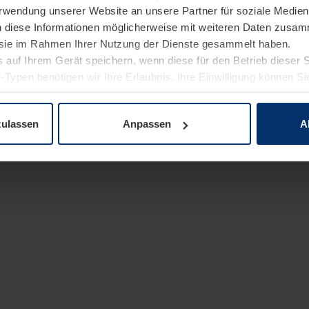
Verwendung unserer Website an unsere Partner für soziale Medi
n diese Informationen möglicherweise mit weiteren Daten zusam
e sie im Rahmen Ihrer Nutzung der Dienste gesammelt haben.
 auf Ihrem Gerät speichern, wenn diese für den Betrieb dieser 
-Typen benötigen wir Ihre Erlaubnis. Ihre Einwilligung können Sie
enschutzerklärung
unserer Website ändern oder widerrufen.
zulassen
Anpassen
A