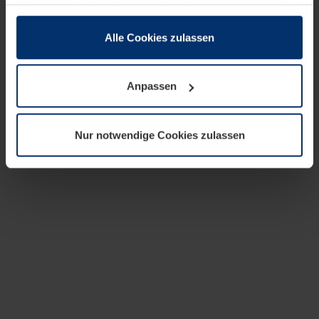
zusammen, die Sie ihnen bereitgestellt haben oder die
sie im Rahmen Ihrer Nutzung der Dienste gesammelt
haben.
Alle Cookies zulassen
Rechtlich können wir Cookies auf Ihrem Gerät speichern,
wenn diese für den Betrieb dieser Seite unbedingt
Anpassen
notwendig sind. Für alle anderen Cookie-Typen benötigen
wir Ihre Erlaubnis. Ihre Einwilligung können Sie jederzeit
in der Cookie-Erläuterung auf der Seite
Nur notwendige Cookies zulassen
Datenschutzerklärung
unserer Website ändern oder
widerrufen.