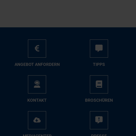
AN­GE­BOT AN­FOR­DERN
TIPPS
KON­TAKT
BRO­SCHÜ­REN