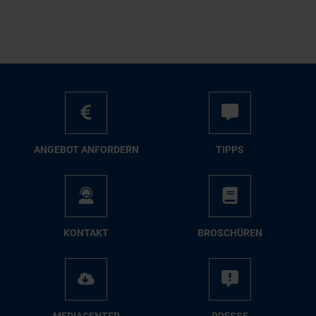
AN­GE­BOT AN­FOR­DERN
TIPPS
KON­TAKT
BRO­SCHÜ­REN