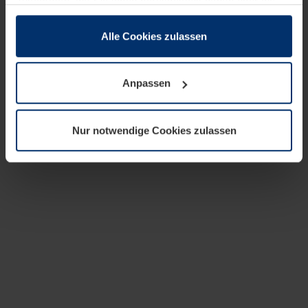
zusammen, die Sie ihnen bereitgestellt haben oder die
sie im Rahmen Ihrer Nutzung der Dienste gesammelt
haben.
Alle Cookies zulassen
Rechtlich können wir Cookies auf Ihrem Gerät speichern,
wenn diese für den Betrieb dieser Seite unbedingt
Anpassen
notwendig sind. Für alle anderen Cookie-Typen benötigen
wir Ihre Erlaubnis. Ihre Einwilligung können Sie jederzeit
in der Cookie-Erläuterung auf der Seite
Nur notwendige Cookies zulassen
Datenschutzerklärung
unserer Website ändern oder
widerrufen.