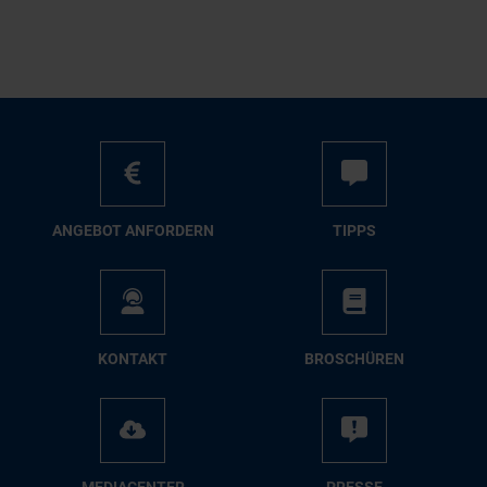
AN­GE­BOT AN­FOR­DERN
TIPPS
KON­TAKT
BRO­SCHÜ­REN