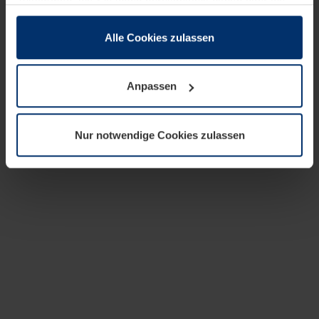
zusammen, die Sie ihnen bereitgestellt haben oder die
sie im Rahmen Ihrer Nutzung der Dienste gesammelt
haben.
Alle Cookies zulassen
Rechtlich können wir Cookies auf Ihrem Gerät speichern,
wenn diese für den Betrieb dieser Seite unbedingt
Anpassen
notwendig sind. Für alle anderen Cookie-Typen benötigen
wir Ihre Erlaubnis. Ihre Einwilligung können Sie jederzeit
in der Cookie-Erläuterung auf der Seite
Nur notwendige Cookies zulassen
Datenschutzerklärung
unserer Website ändern oder
widerrufen.