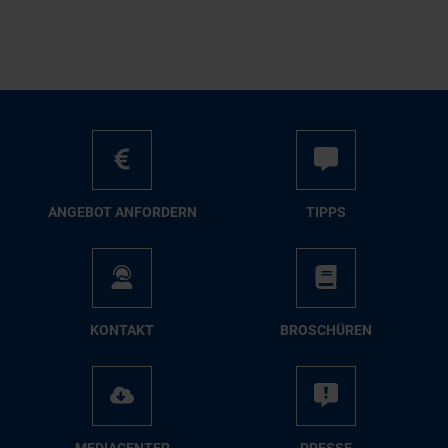
AN­GE­BOT AN­FOR­DERN
TIPPS
KON­TAKT
BRO­SCHÜ­REN