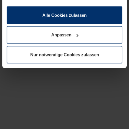
zusammen, die Sie ihnen bereitgestellt haben oder die
sie im Rahmen Ihrer Nutzung der Dienste gesammelt
haben.
Alle Cookies zulassen
Rechtlich können wir Cookies auf Ihrem Gerät speichern,
wenn diese für den Betrieb dieser Seite unbedingt
Anpassen
notwendig sind. Für alle anderen Cookie-Typen benötigen
wir Ihre Erlaubnis. Ihre Einwilligung können Sie jederzeit
in der Cookie-Erläuterung auf der Seite
Nur notwendige Cookies zulassen
Datenschutzerklärung
unserer Website ändern oder
widerrufen.