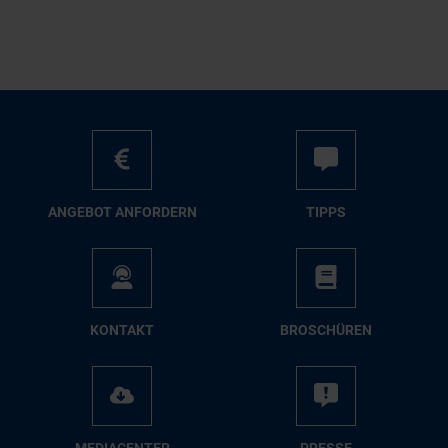
AN­GE­BOT AN­FOR­DERN
TIPPS
KON­TAKT
BRO­SCHÜ­REN