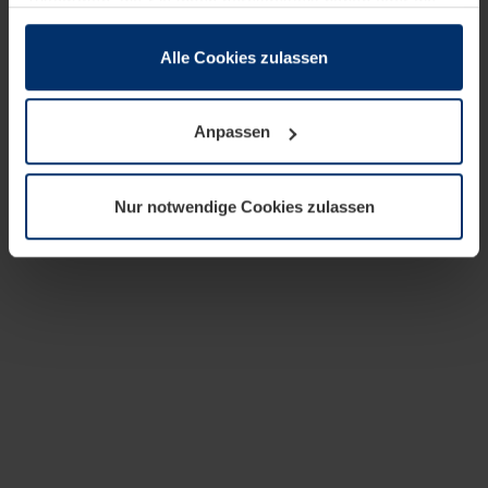
zusammen, die Sie ihnen bereitgestellt haben oder die
sie im Rahmen Ihrer Nutzung der Dienste gesammelt
haben.
Alle Cookies zulassen
Rechtlich können wir Cookies auf Ihrem Gerät speichern,
wenn diese für den Betrieb dieser Seite unbedingt
Anpassen
notwendig sind. Für alle anderen Cookie-Typen benötigen
wir Ihre Erlaubnis. Ihre Einwilligung können Sie jederzeit
in der Cookie-Erläuterung auf der Seite
Nur notwendige Cookies zulassen
Datenschutzerklärung
unserer Website ändern oder
widerrufen.