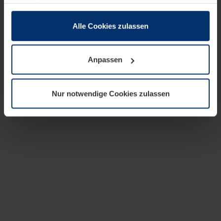
zusammen, die Sie ihnen bereitgestellt haben oder die
sie im Rahmen Ihrer Nutzung der Dienste gesammelt
haben.
Alle Cookies zulassen
Rechtlich können wir Cookies auf Ihrem Gerät speichern,
wenn diese für den Betrieb dieser Seite unbedingt
Anpassen
notwendig sind. Für alle anderen Cookie-Typen benötigen
wir Ihre Erlaubnis. Ihre Einwilligung können Sie jederzeit
in der Cookie-Erläuterung auf der Seite
Nur notwendige Cookies zulassen
Datenschutzerklärung
unserer Website ändern oder
widerrufen.