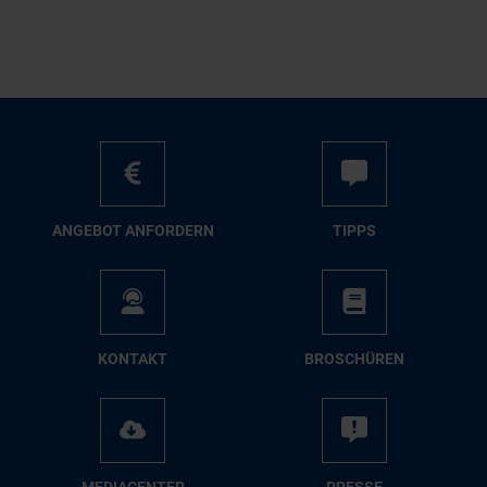
AN­GE­BOT AN­FOR­DERN
TIPPS
KON­TAKT
BRO­SCHÜ­REN