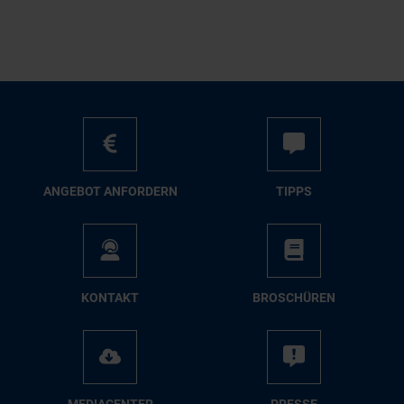
AN­GE­BOT AN­FOR­DERN
TIPPS
KON­TAKT
BRO­SCHÜ­REN