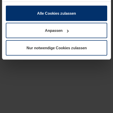
zusammen, die Sie ihnen bereitgestellt haben oder die
sie im Rahmen Ihrer Nutzung der Dienste gesammelt
haben.
Alle Cookies zulassen
Rechtlich können wir Cookies auf Ihrem Gerät speichern,
wenn diese für den Betrieb dieser Seite unbedingt
Anpassen
notwendig sind. Für alle anderen Cookie-Typen benötigen
wir Ihre Erlaubnis. Ihre Einwilligung können Sie jederzeit
in der Cookie-Erläuterung auf der Seite
Nur notwendige Cookies zulassen
Datenschutzerklärung
unserer Website ändern oder
widerrufen.