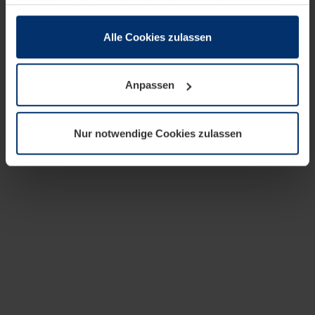
zusammen, die Sie ihnen bereitgestellt haben oder die
sie im Rahmen Ihrer Nutzung der Dienste gesammelt
haben.
Alle Cookies zulassen
Rechtlich können wir Cookies auf Ihrem Gerät speichern,
wenn diese für den Betrieb dieser Seite unbedingt
Anpassen
notwendig sind. Für alle anderen Cookie-Typen benötigen
wir Ihre Erlaubnis. Ihre Einwilligung können Sie jederzeit
in der Cookie-Erläuterung auf der Seite
Nur notwendige Cookies zulassen
Datenschutzerklärung
unserer Website ändern oder
widerrufen.