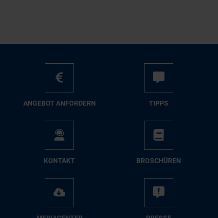
AN­GE­BOT AN­FOR­DERN
TIPPS
KON­TAKT
BRO­SCHÜ­REN