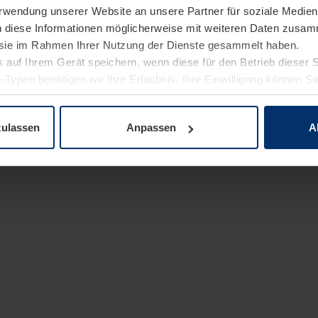
Verwendung unserer Website an unsere Partner für soziale Medi
n diese Informationen möglicherweise mit weiteren Daten zusam
e sie im Rahmen Ihrer Nutzung der Dienste gesammelt haben.
 auf Ihrem Gerät speichern, wenn diese für den Betrieb dieser 
-Typen benötigen wir Ihre Erlaubnis. Ihre Einwilligung können Sie
enschutzerklärung
unserer Website ändern oder widerrufen.
zulassen
Anpassen
A