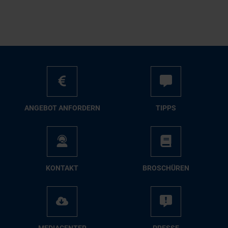
AN­GE­BOT AN­FOR­DERN
TIPPS
KON­TAKT
BRO­SCHÜ­REN