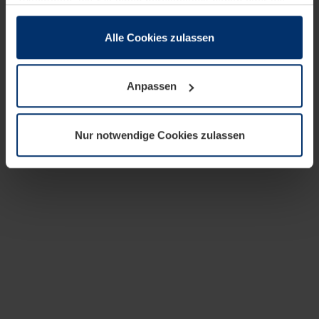
zusammen, die Sie ihnen bereitgestellt haben oder die
sie im Rahmen Ihrer Nutzung der Dienste gesammelt
haben.
Alle Cookies zulassen
Rechtlich können wir Cookies auf Ihrem Gerät speichern,
wenn diese für den Betrieb dieser Seite unbedingt
Anpassen
notwendig sind. Für alle anderen Cookie-Typen benötigen
wir Ihre Erlaubnis. Ihre Einwilligung können Sie jederzeit
in der Cookie-Erläuterung auf der Seite
Nur notwendige Cookies zulassen
Datenschutzerklärung
unserer Website ändern oder
widerrufen.