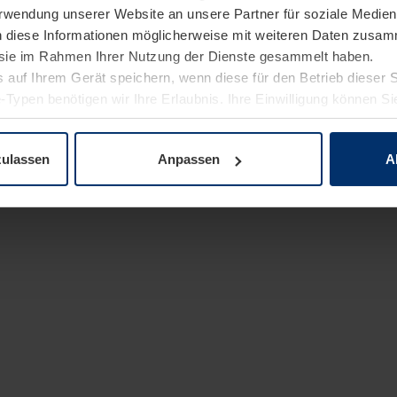
Verwendung unserer Website an unsere Partner für soziale Medi
n diese Informationen möglicherweise mit weiteren Daten zusam
e sie im Rahmen Ihrer Nutzung der Dienste gesammelt haben.
 auf Ihrem Gerät speichern, wenn diese für den Betrieb dieser 
-Typen benötigen wir Ihre Erlaubnis. Ihre Einwilligung können Sie
enschutzerklärung
unserer Website ändern oder widerrufen.
zulassen
Anpassen
A