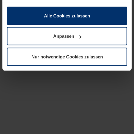
zusammen, die Sie ihnen bereitgestellt haben oder die
sie im Rahmen Ihrer Nutzung der Dienste gesammelt
haben.
Alle Cookies zulassen
Rechtlich können wir Cookies auf Ihrem Gerät speichern,
wenn diese für den Betrieb dieser Seite unbedingt
Anpassen
notwendig sind. Für alle anderen Cookie-Typen benötigen
wir Ihre Erlaubnis. Ihre Einwilligung können Sie jederzeit
in der Cookie-Erläuterung auf der Seite
Nur notwendige Cookies zulassen
Datenschutzerklärung
unserer Website ändern oder
widerrufen.