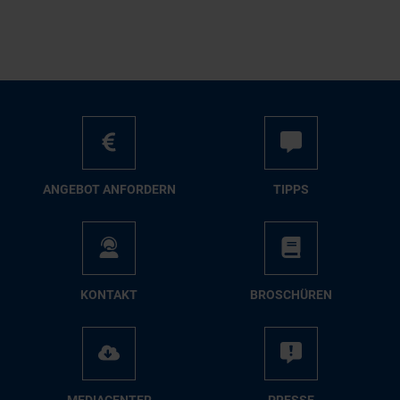
AN­GE­BOT AN­FOR­DERN
TIPPS
KON­TAKT
BRO­SCHÜ­REN