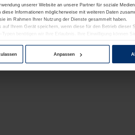
Verwendung unserer Website an unsere Partner für soziale Medi
n diese Informationen möglicherweise mit weiteren Daten zusam
e sie im Rahmen Ihrer Nutzung der Dienste gesammelt haben.
 auf Ihrem Gerät speichern, wenn diese für den Betrieb dieser 
-Typen benötigen wir Ihre Erlaubnis. Ihre Einwilligung können Sie
enschutzerklärung
unserer Website ändern oder widerrufen.
zulassen
Anpassen
A