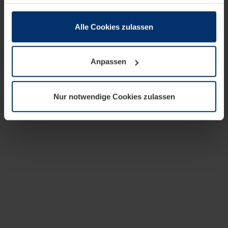
zusammen, die Sie ihnen bereitgestellt haben oder die
sie im Rahmen Ihrer Nutzung der Dienste gesammelt
haben.
Alle Cookies zulassen
Rechtlich können wir Cookies auf Ihrem Gerät speichern,
wenn diese für den Betrieb dieser Seite unbedingt
Anpassen
notwendig sind. Für alle anderen Cookie-Typen benötigen
wir Ihre Erlaubnis. Ihre Einwilligung können Sie jederzeit
in der Cookie-Erläuterung auf der Seite
Nur notwendige Cookies zulassen
Datenschutzerklärung
unserer Website ändern oder
widerrufen.