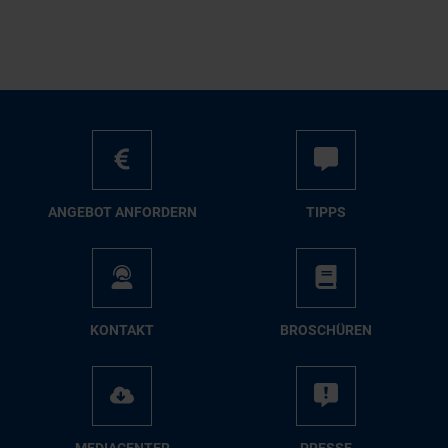
AN­GE­BOT AN­FOR­DERN
TIPPS
KON­TAKT
BRO­SCHÜ­REN