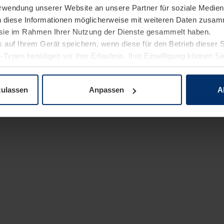
Verwendung unserer Website an unsere Partner für soziale Medi
n diese Informationen möglicherweise mit weiteren Daten zusam
e sie im Rahmen Ihrer Nutzung der Dienste gesammelt haben.
 auf Ihrem Gerät speichern, wenn diese für den Betrieb dieser 
-Typen benötigen wir Ihre Erlaubnis. Ihre Einwilligung können Sie
enschutzerklärung
unserer Website ändern oder widerrufen.
zulassen
Anpassen
A