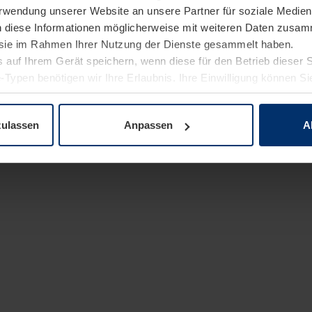
Verwendung unserer Website an unsere Partner für soziale Medi
n diese Informationen möglicherweise mit weiteren Daten zusam
e sie im Rahmen Ihrer Nutzung der Dienste gesammelt haben.
 auf Ihrem Gerät speichern, wenn diese für den Betrieb dieser 
-Typen benötigen wir Ihre Erlaubnis. Ihre Einwilligung können Sie
enschutzerklärung
unserer Website ändern oder widerrufen.
zulassen
Anpassen
A