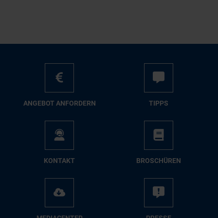
AN­GE­BOT AN­FOR­DERN
TIPPS
KON­TAKT
BRO­SCHÜ­REN