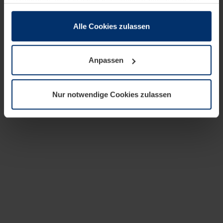
zusammen, die Sie ihnen bereitgestellt haben oder die
sie im Rahmen Ihrer Nutzung der Dienste gesammelt
haben.
Alle Cookies zulassen
Rechtlich können wir Cookies auf Ihrem Gerät speichern,
wenn diese für den Betrieb dieser Seite unbedingt
Anpassen
notwendig sind. Für alle anderen Cookie-Typen benötigen
wir Ihre Erlaubnis. Ihre Einwilligung können Sie jederzeit
in der Cookie-Erläuterung auf der Seite
Nur notwendige Cookies zulassen
Datenschutzerklärung
unserer Website ändern oder
widerrufen.