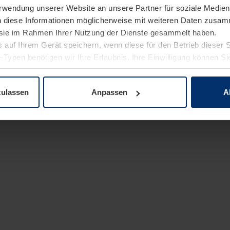
Verwendung unserer Website an unsere Partner für soziale Medi
n diese Informationen möglicherweise mit weiteren Daten zusam
e sie im Rahmen Ihrer Nutzung der Dienste gesammelt haben.
 auf Ihrem Gerät speichern, wenn diese für den Betrieb dieser 
-Typen benötigen wir Ihre Erlaubnis. Ihre Einwilligung können Sie
enschutzerklärung
unserer Website ändern oder widerrufen.
zulassen
Anpassen
A