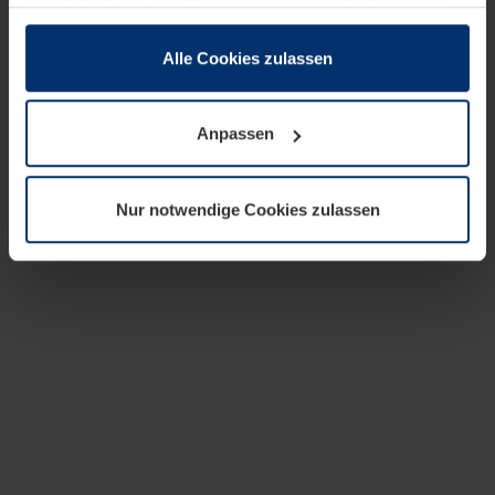
zusammen, die Sie ihnen bereitgestellt haben oder die
sie im Rahmen Ihrer Nutzung der Dienste gesammelt
haben.
Alle Cookies zulassen
Rechtlich können wir Cookies auf Ihrem Gerät speichern,
wenn diese für den Betrieb dieser Seite unbedingt
Anpassen
notwendig sind. Für alle anderen Cookie-Typen benötigen
wir Ihre Erlaubnis. Ihre Einwilligung können Sie jederzeit
in der Cookie-Erläuterung auf der Seite
Nur notwendige Cookies zulassen
Datenschutzerklärung
unserer Website ändern oder
widerrufen.