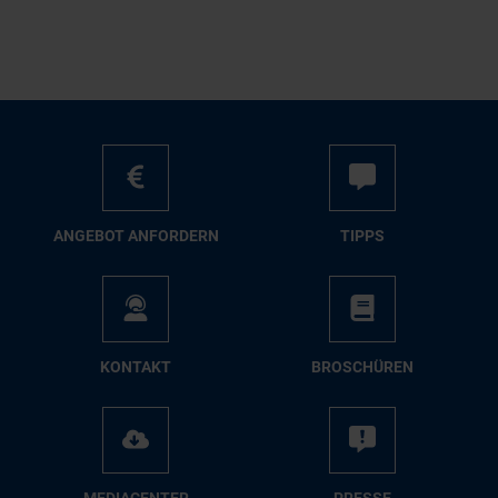
AN­GE­BOT AN­FOR­DERN
TIPPS
KON­TAKT
BRO­SCHÜ­REN