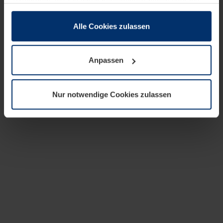
zusammen, die Sie ihnen bereitgestellt haben oder die
sie im Rahmen Ihrer Nutzung der Dienste gesammelt
haben.
Alle Cookies zulassen
Rechtlich können wir Cookies auf Ihrem Gerät speichern,
wenn diese für den Betrieb dieser Seite unbedingt
Anpassen
notwendig sind. Für alle anderen Cookie-Typen benötigen
wir Ihre Erlaubnis. Ihre Einwilligung können Sie jederzeit
in der Cookie-Erläuterung auf der Seite
Nur notwendige Cookies zulassen
Datenschutzerklärung
unserer Website ändern oder
widerrufen.