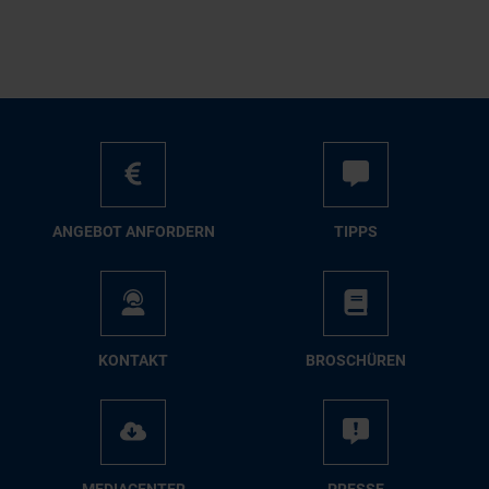
AN­GE­BOT AN­FOR­DERN
TIPPS
KON­TAKT
BRO­SCHÜ­REN