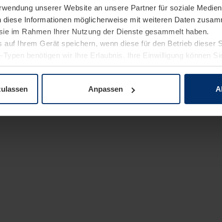
Verwendung unserer Website an unsere Partner für soziale Medi
n diese Informationen möglicherweise mit weiteren Daten zusam
e sie im Rahmen Ihrer Nutzung der Dienste gesammelt haben.
 auf Ihrem Gerät speichern, wenn diese für den Betrieb dieser 
-Typen benötigen wir Ihre Erlaubnis. Ihre Einwilligung können Sie
enschutzerklärung
unserer Website ändern oder widerrufen.
zulassen
Anpassen
A