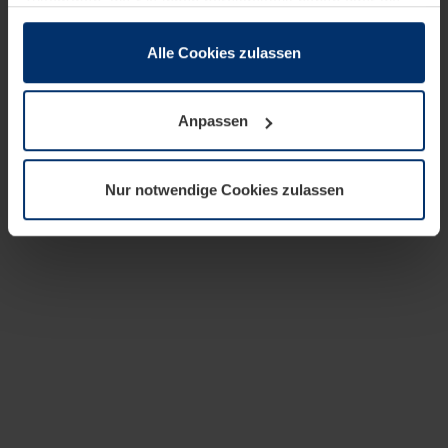
zusammen, die Sie ihnen bereitgestellt haben oder die
sie im Rahmen Ihrer Nutzung der Dienste gesammelt
haben.
Alle Cookies zulassen
Rechtlich können wir Cookies auf Ihrem Gerät speichern,
wenn diese für den Betrieb dieser Seite unbedingt
Anpassen
notwendig sind. Für alle anderen Cookie-Typen benötigen
wir Ihre Erlaubnis. Ihre Einwilligung können Sie jederzeit
in der Cookie-Erläuterung auf der Seite
Nur notwendige Cookies zulassen
Datenschutzerklärung
unserer Website ändern oder
widerrufen.