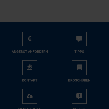
AN­GE­BOT AN­FOR­DERN
TIPPS
KON­TAKT
BRO­SCHÜ­REN