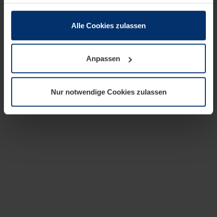
zusammen, die Sie ihnen bereitgestellt haben oder die
sie im Rahmen Ihrer Nutzung der Dienste gesammelt
haben.
Alle Cookies zulassen
Rechtlich können wir Cookies auf Ihrem Gerät speichern,
wenn diese für den Betrieb dieser Seite unbedingt
Anpassen
notwendig sind. Für alle anderen Cookie-Typen benötigen
wir Ihre Erlaubnis. Ihre Einwilligung können Sie jederzeit
in der Cookie-Erläuterung auf der Seite
Nur notwendige Cookies zulassen
Datenschutzerklärung
unserer Website ändern oder
widerrufen.