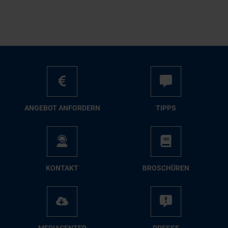
AN­GE­BOT AN­FOR­DERN
TIPPS
KON­TAKT
BRO­SCHÜ­REN