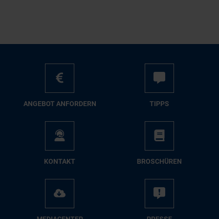
AN­GE­BOT AN­FOR­DERN
TIPPS
KON­TAKT
BRO­SCHÜ­REN