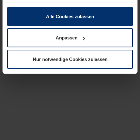
zusammen, die Sie ihnen bereitgestellt haben oder die
sie im Rahmen Ihrer Nutzung der Dienste gesammelt
haben.
Alle Cookies zulassen
Rechtlich können wir Cookies auf Ihrem Gerät speichern,
wenn diese für den Betrieb dieser Seite unbedingt
Anpassen
notwendig sind. Für alle anderen Cookie-Typen benötigen
wir Ihre Erlaubnis. Ihre Einwilligung können Sie jederzeit
in der Cookie-Erläuterung auf der Seite
Nur notwendige Cookies zulassen
Datenschutzerklärung
unserer Website ändern oder
widerrufen.